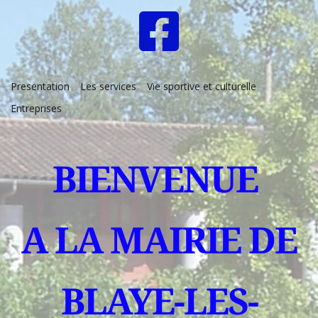
Presentation
Les services
Vie sportive et culturelle
Entreprises
BIENVENUE 
A LA MAIRIE DE
BLAYE-LES-